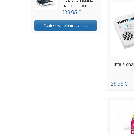
Lanterneau FIAMMA
transparent pour...
139,95 €
Toutes les meilleures ventes
DERNIERS AR
Filtre a c
29,95 €