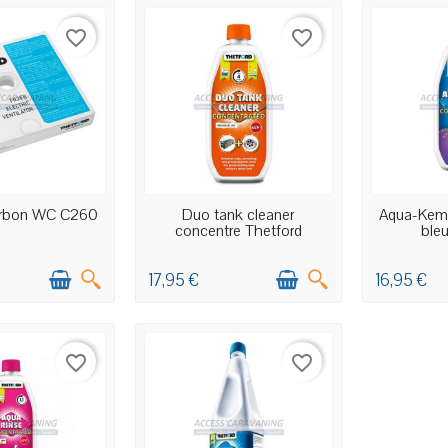
favorite_border
favorite_border
TICLES EN STOCK
EN STOCK MAGASIN
DERNIERS A
harbon WC C260
Duo tank cleaner
Aqua-Kem 
concentre Thetford
ble
17,95 €
16,95 €
favorite_border
favorite_border