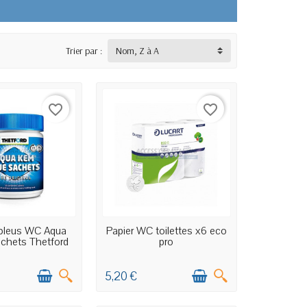
Trier par :
Nom, Z à A
favorite_border
favorite_border
OCK MAGASIN
EN STOCK MAGASIN
bleus WC Aqua
Papier WC toilettes x6 eco
chets Thetford
pro
5,20 €