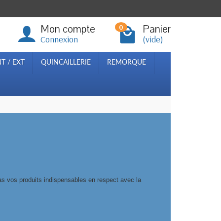
Mon compte
Panier
0
Connexion
(vide)
T / EXT
QUINCAILLERIE
REMORQUE
as vos produits indispensables en respect avec la
 cassettes.