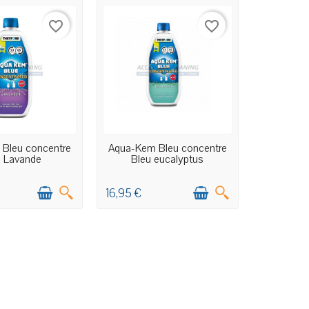
favorite_border
favorite_border
RTICLES EN STOCK
EN STOCK MAGASIN
Bleu concentre
Aqua-Kem Bleu concentre
u Lavande
Bleu eucalyptus
16,95 €