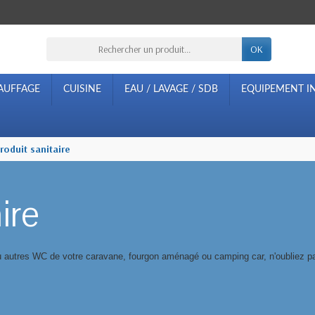
OK
AUFFAGE
CUISINE
EAU / LAVAGE / SDB
EQUIPEMENT IN
roduit sanitaire
ire
 ou autres WC de votre caravane, fourgon aménagé ou camping car, n'oubliez p
s indispensable pour nettoyer, frotter, rincer et désinfecter vos toilettes ou
s satisfaire à 100%.