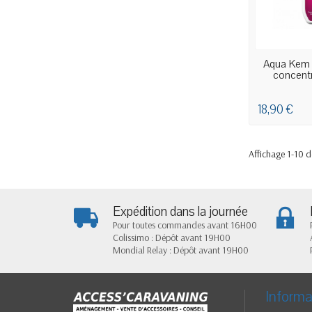
EN STO
Aqua Kem l
concentr
18,90 €
Affichage 1-10 de
Expédition dans la journée
Pour toutes commandes avant 16H00
Colissimo : Dépôt avant 19H00
Mondial Relay : Dépôt avant 19H00
Informa