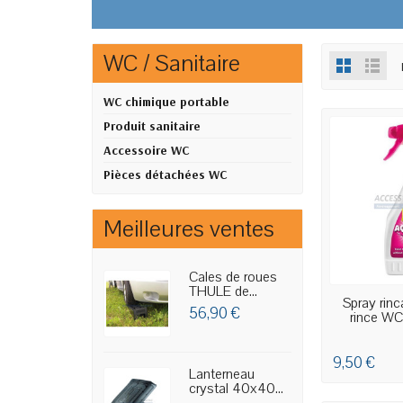
WC / Sanitaire
WC chimique portable
Produit sanitaire
Accessoire WC
Pièces détachées WC
Meilleures ventes
Cales de roues
THULE de...
EN STO
Spray rin
56,90 €
rince WC 
9,50 €
Lanterneau
crystal 40x40...