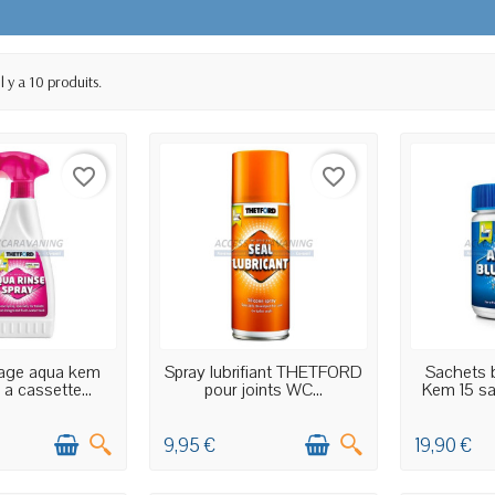
Il y a 10 produits.
favorite_border
favorite_border
CK MAGASIN
EN STOCK MAGASIN
EN ST
cage aqua kem
Spray lubrifiant THETFORD
Sachets 
a cassette...
pour joints WC...
Kem 15 sa
9,95 €
19,90 €