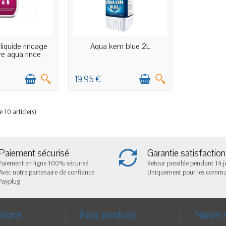
CK MAGASIN
EN STOCK MAGASIN
iquide rincage
Aqua kem blue 2L
e aqua rince
19,95 €
 10 article(s)
Paiement sécurisé
Garantie satisfaction
Paiement en ligne 100% sécurisé
Retour possible pendant 14 j
Avec notre partenaire de confiance
Uniquement pour les comm
Payplug
tions
Nos produits
Notre 