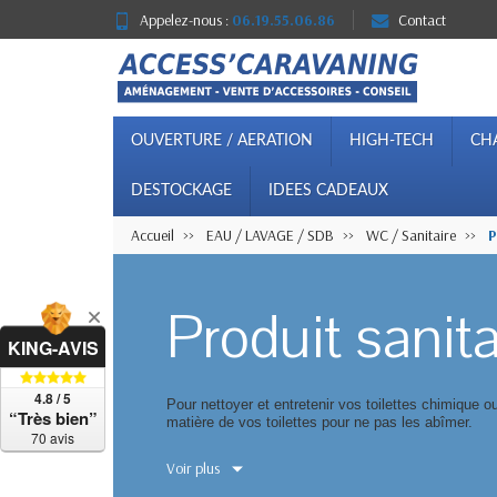
Appelez-nous :
06.19.55.06.86
Contact
OUVERTURE / AERATION
HIGH-TECH
CH
DESTOCKAGE
IDEES CADEAUX
Accueil
EAU / LAVAGE / SDB
WC / Sanitaire
P
Produit sanita
KING-AVIS
4.8 / 5
Pour nettoyer et entretenir vos toilettes chimique
“Très bien”
matière de vos toilettes pour ne pas les abîmer.
70 avis
Accesscaravaning à sélectionné pour vous les produit
Voir plus
Nos produits sont validés par nos experts pour vou