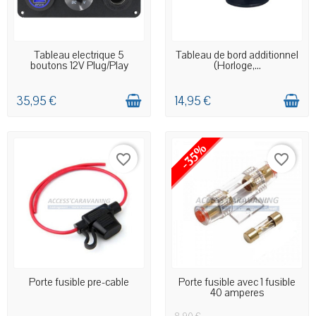
EN STOCK MAGASIN
EN STOCK MAGASIN
Tableau electrique 5
Tableau de bord additionnel
boutons 12V Plug/Play
(Horloge,...
35,95 €
14,95 €
-35%
favorite_border
favorite_border
EN STOCK MAGASIN
EN STOCK MAGASIN
Porte fusible pre-cable
Porte fusible avec 1 fusible
40 amperes