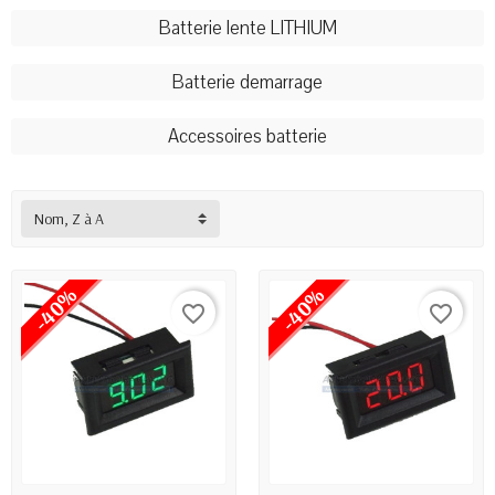
Batterie lente LITHIUM
Batterie demarrage
Accessoires batterie
Nom, Z à A
-40%
-40%
favorite_border
favorite_border