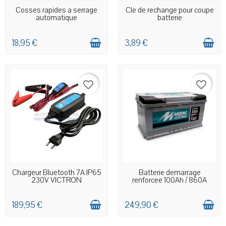
EN STOCK MAGASIN
EN STOCK MAGASIN
Cosses rapides a serrage
Cle de rechange pour coupe
automatique
batterie
18,95 €
3,89 €
favorite_border
favorite_border
DERNIERS ARTICLES EN STOCK
DERNIERS ARTICLES EN STOCK
Chargeur Bluetooth 7A IP65
Batterie demarrage
230V VICTRON
renforcee 100Ah / 860A
189,95 €
249,90 €