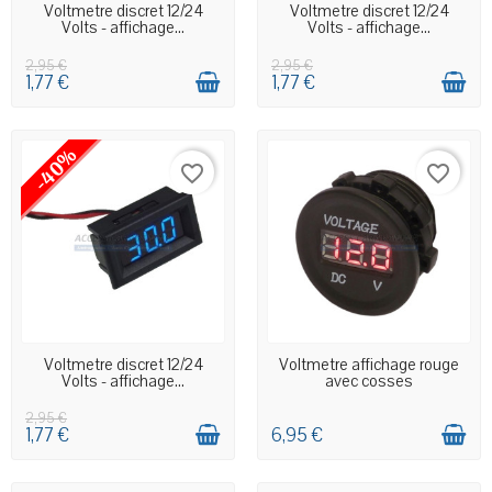
EN STOCK MAGASIN
EN STOCK MAGASIN
Voltmetre discret 12/24
Voltmetre discret 12/24
Volts - affichage...
Volts - affichage...
2,95 €
2,95 €
1,77 €
1,77 €
-40%
favorite_border
favorite_border
EN STOCK MAGASIN
EN STOCK MAGASIN
Voltmetre discret 12/24
Voltmetre affichage rouge
Volts - affichage...
avec cosses
2,95 €
1,77 €
6,95 €