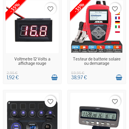
-35%
-35%
favorite_border
favorite_border
EN STOCK MAGASIN
EN STOCK MAGASIN
Voltmetre 12 Volts a
Testeur de batterie solaire
affichage rouge
ou demarrage
2,95 €
59,95 €
1,92 €
38,97 €
favorite_border
favorite_border