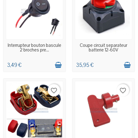
EN STOCK MAGASIN
EN STOCK MAGASIN
Interrupteur bouton bascule
Coupe circuit separateur
2 broches pre...
batterie 12-60V
3,49 €
35,95 €
favorite_border
favorite_border