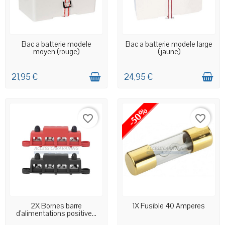
EN STOCK MAGASIN
EN STOCK MAGASIN
Bac a batterie modele
Bac a batterie modele large
moyen (rouge)
(jaune)
21,95 €
24,95 €
-50%
favorite_border
favorite_border
EN STOCK MAGASIN
EN STOCK MAGASIN
2X Bornes barre
1X Fusible 40 Amperes
d'alimentations positive...