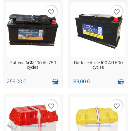
favorite_border
favorite_border
EN STOCK MAGASIN
EN STOCK MAGASIN
Batterie AGM 100 Ah 750
Batterie Acide 100 AH 600
cycles
cycles
259,00 €
189,00 €
favorite_border
favorite_border