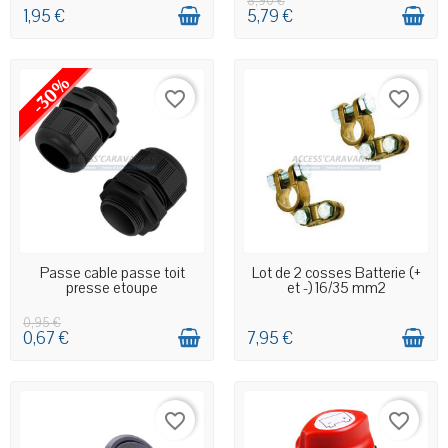
8,90 €
1,95 €
5,79 €
-30%
favorite_border
favorite_border
EN STOCK MAGASIN
EN STOCK MAGASIN
Passe cable passe toit
Lot de 2 cosses Batterie (+
presse etoupe
et -) 16/35 mm2
0,95 €
0,67 €
7,95 €
favorite_border
favorite_border