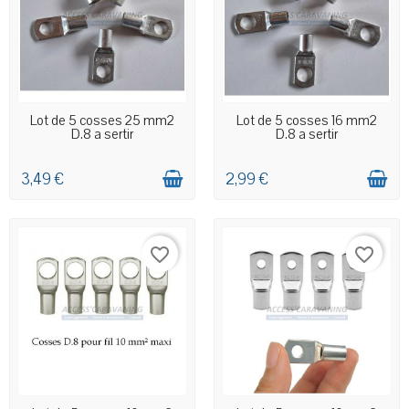
EN STOCK MAGASIN
EN STOCK MAGASIN
Lot de 5 cosses 25 mm2
Lot de 5 cosses 16 mm2
D.8 a sertir
D.8 a sertir
3,49 €
2,99 €
favorite_border
favorite_border