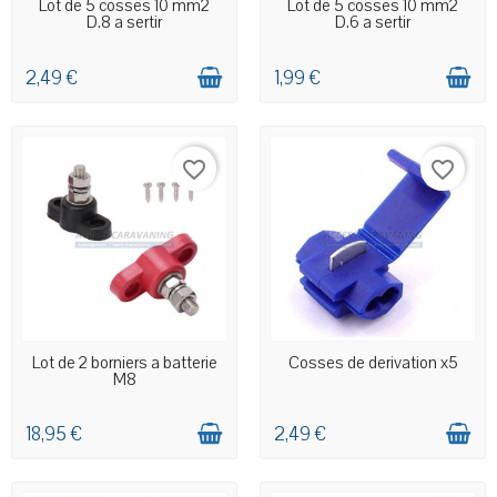
EN STOCK MAGASIN
EN STOCK MAGASIN
Lot de 5 cosses 10 mm2
Lot de 5 cosses 10 mm2
D.8 a sertir
D.6 a sertir
2,49 €
1,99 €
favorite_border
favorite_border
EN STOCK MAGASIN
EN STOCK MAGASIN
Lot de 2 borniers a batterie
Cosses de derivation x5
M8
18,95 €
2,49 €