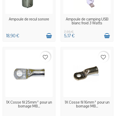
DERNIERS ARTICLES EN STOCK
EN STOCK MAGASIN
Ampoule de recul sonore
Ampoule de camping USB
blanc froid 3 Watts
7,95 €
18,90 €
5,17 €
favorite_border
favorite_border
EN STOCK MAGASIN
EN STOCK MAGASIN
1X Cosse fil 25mm² pour un
1X Cosse fil 16mm² pour un
bornage M8...
bornage M8...