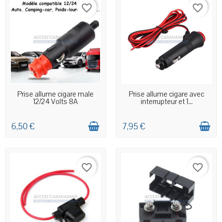
favorite_border
favorite_border
EN STOCK MAGASIN
EN STOCK MAGASIN
Prise allume cigare male
Prise allume cigare avec
12/24 Volts 8A
interrupteur et 1...
6,50 €
7,95 €
favorite_border
favorite_border