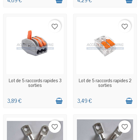
4,69 €
4,29 €
favorite_border
favorite_border
EN STOCK MAGASIN
EN STOCK MAGASIN
Lot de 5 raccords rapides 3
Lot de 5 raccords rapides 2
sorties
sorties
3,89 €
3,49 €
favorite_border
favorite_border