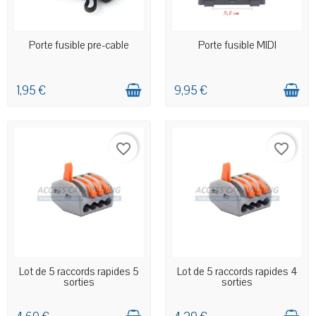
EN STOCK MAGASIN
EN STOCK MAGASIN
Porte fusible pre-cable
Porte fusible MIDI
1,95 €
9,95 €
favorite_border
favorite_border
EN STOCK MAGASIN
EN STOCK MAGASIN
Lot de 5 raccords rapides 5
Lot de 5 raccords rapides 4
sorties
sorties