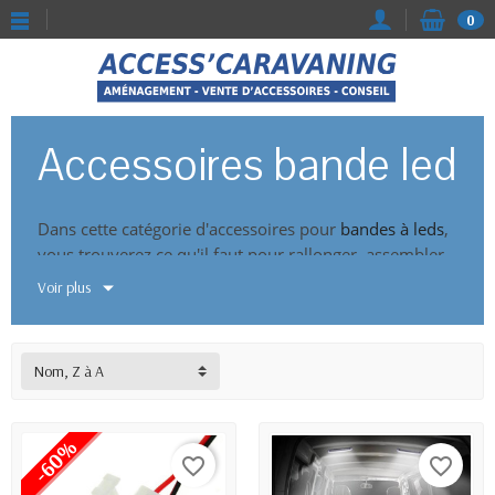
0
Accessoires bande led
Dans cette catégorie d'accessoires pour
bandes à leds
,
vous trouverez ce qu'il faut pour rallonger, assembler,
multiplier votre installation.
Voir plus
Nom, Z à A
-60%
favorite_border
favorite_border