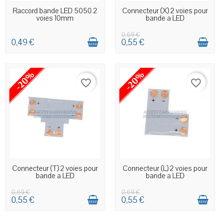
EN STOCK MAGASIN
EN STOCK MAGASIN
Raccord bande LED 5050 2
Connecteur (X) 2 voies pour
voies 10mm
bande a LED
0,69 €
0,49 €
0,55 €
-20%
-20%
favorite_border
favorite_border
EN STOCK MAGASIN
EN STOCK MAGASIN
Connecteur (T) 2 voies pour
Connecteur (L) 2 voies pour
bande a LED
bande a LED
0,69 €
0,69 €
0,55 €
0,55 €