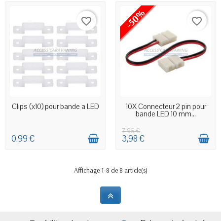
-50%
favorite_border
favorite_border
EN STOCK MAGASIN
EN STOCK MAGASIN
Clips (x10) pour bande a LED
10X Connecteur 2 pin pour
bande LED 10 mm...
7,95 €
0,99 €
3,98 €
Affichage 1-8 de 8 article(s)