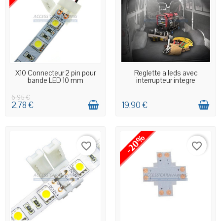
EN STOCK MAGASIN
DERNIERS ARTICLES EN STOCK
X10 Connecteur 2 pin pour
Reglette a leds avec
bande LED 10 mm
interrupteur integre
6,95 €
2,78 €
19,90 €
-20%
favorite_border
favorite_border