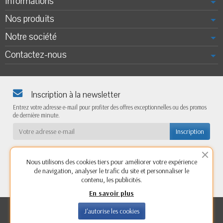
Informations
Nos produits
Notre société
Contactez-nous
Inscription à la newsletter
Entrez votre adresse e-mail pour profiter des offres exceptionnelles ou des promos
de dernière minute.
Nous utilisons des cookies tiers pour améliorer votre expérience
de navigation, analyser le trafic du site et personnaliser le
contenu, les publicités.
En savoir plus
Copyright © 2026 -
Access'caravaning,
vente et pose
J'autorise les cookies
d'accessoires pour véhicules de loisirs (camping-car,