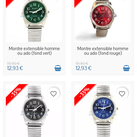
EN STOCK MAGASIN
EN STOCK MAGASIN
Montre extensible homme
Montre extensible homme
ou ado (fond vert)
ou ado (fond rouge)
19,90 €
19,90 €
12,93 €
12,93 €
-35%
-35%
favorite_border
favorite_border