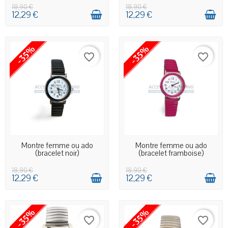
18,90 €
18,90 €
12,29 €
12,29 €
-35%
-35%
favorite_border
favorite_border
EN STOCK MAGASIN
EN STOCK MAGASIN
Montre femme ou ado
Montre femme ou ado
(bracelet noir)
(bracelet framboise)
18,90 €
18,90 €
12,29 €
12,29 €
-35%
-35%
favorite_border
favorite_border