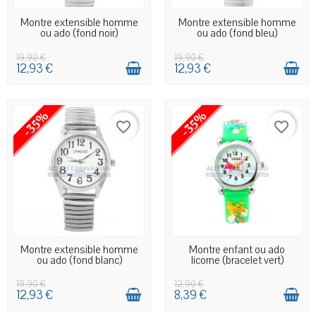
EN STOCK MAGASIN
EN STOCK MAGASIN
Montre extensible homme
Montre extensible homme
ou ado (fond noir)
ou ado (fond bleu)
19,90 €
19,90 €
12,93 €
12,93 €
-35%
-35%
favorite_border
favorite_border
EN STOCK MAGASIN
EN STOCK MAGASIN
Montre extensible homme
Montre enfant ou ado
ou ado (fond blanc)
licorne (bracelet vert)
19,90 €
12,90 €
12,93 €
8,39 €