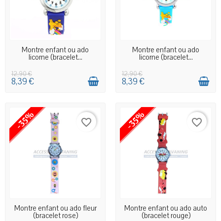
EN STOCK MAGASIN
EN STOCK MAGASIN
Montre enfant ou ado
Montre enfant ou ado
licorne (bracelet...
licorne (bracelet...
12,90 €
12,90 €
8,39 €
8,39 €
-35%
-35%
favorite_border
favorite_border
EN STOCK MAGASIN
EN STOCK MAGASIN
Montre enfant ou ado fleur
Montre enfant ou ado auto
(bracelet rose)
(bracelet rouge)