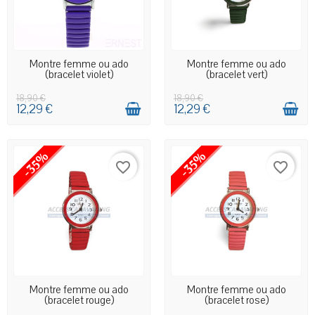
EN STOCK MAGASIN
EN STOCK MAGASIN
Montre femme ou ado
Montre femme ou ado
(bracelet violet)
(bracelet vert)
18,90 €
18,90 €
12,29 €
12,29 €
-35%
-35%
favorite_border
favorite_border
EN STOCK MAGASIN
EN STOCK MAGASIN
Montre femme ou ado
Montre femme ou ado
(bracelet rouge)
(bracelet rose)