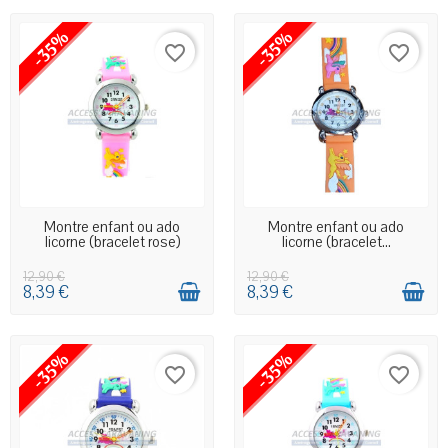
-35%
-35%
favorite_border
favorite_border
EN STOCK MAGASIN
EN STOCK MAGASIN
Montre enfant ou ado
Montre enfant ou ado
licorne (bracelet rose)
licorne (bracelet...
12,90 €
12,90 €
8,39 €
8,39 €
-35%
-35%
favorite_border
favorite_border