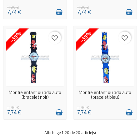
11,90 €
11,90 €
7,74 €
7,74 €
-35%
-35%
favorite_border
favorite_border
EN STOCK MAGASIN
EN STOCK MAGASIN
Montre enfant ou ado auto
Montre enfant ou ado auto
(bracelet noir)
(bracelet bleu)
11,90 €
11,90 €
7,74 €
7,74 €
Affichage 1-20 de 20 article(s)