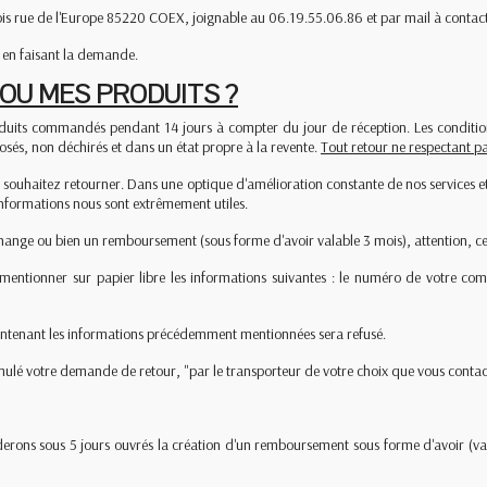
bis rue de l'Europe 85220 COEX, joignable au 06.19.55.06.86 et par mail à conta
 en faisant la demande.
U MES PRODUITS ?
ts commandés pendant 14 jours à compter du jour de réception. Les conditions d
osés, non déchirés et dans un état propre à la revente.
Tout retour ne respectant pa
us souhaitez retourner. Dans une optique d'amélioration constante de nos services 
s informations nous sont extrêmement utiles.
change ou bien un remboursement (sous forme d'avoir valable 3 mois), attention, c
mentionner sur papier libre les informations suivantes : le numéro de votre comm
 contenant les informations précédemment mentionnées sera refusé.
rmulé votre demande de retour, "par le transporteur de votre choix que vous contact
céderons sous 5 jours ouvrés la création d'un remboursement sous forme d'avoir (v