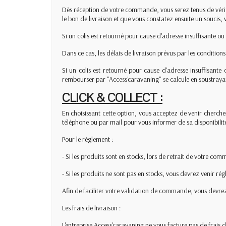
Dès réception de votre commande, vous serez tenus de vérif
le bon de livraison et que vous constatez ensuite un soucis,
Si un colis est retourné pour cause d'adresse insuffisante ou
Dans ce cas, les délais de livraison prévus par les condition
Si un colis est retourné pour cause d'adresse insuffis
rembourser par "Access'caravaning" se calcule en soustrayant
CLICK & COLLECT :
En choisissant cette option, vous acceptez de venir chercher
téléphone ou par mail pour vous informer de sa disponibilit
Pour le règlement :
- Si les produits sont en stocks, lors de retrait de votre co
- Si les produits ne sont pas en stocks, vous devrez venir r
Afin de faciliter votre validation de commande, vous devre
Les frais de livraison :
L'entreprise Access'caravaning ne vous facture pas de frais d