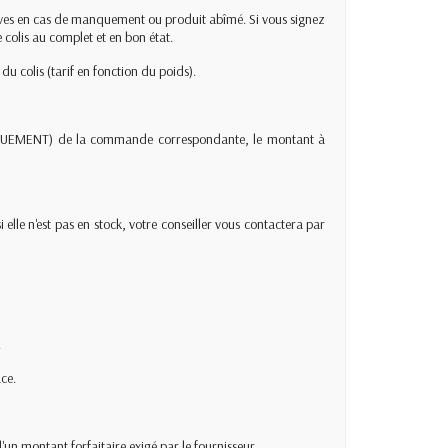
erves en cas de manquement ou produit abîmé. Si vous signez
 colis au complet et en bon état.
du colis (tarif en fonction du poids).
UNIQUEMENT) de la commande correspondante, le montant à
elle n'est pas en stock, votre conseiller vous contactera par
.
ce.
d'un montant forfaitaire exigé par le fournisseur.