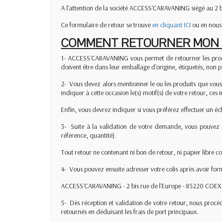
A l'attention de la société ACCESS'CARAVANING siégé au 2 
Ce formulaire de retour se trouve
en cliquant ICI
ou en nous
COMMENT RETOURNER MON O
1- ACCESS'CARAVANING vous permet de retourner les produi
doivent être dans leur emballage d'origine, étiquetés, non p
2- ­ Vous devez alors mentionner le ou les produits que vo
indiquer à cette occasion le(s) motif(s) de votre retour, ce
Enfin, vous devrez indiquer si vous préférez effectuer un é
3- ­ Suite à la validation de votre demande, vous pouvez 
référence, quantité).
Tout retour ne contenant ni bon de retour, ni papier libre
4- ­ Vous pouvez ensuite adresser votre colis après avoir fo
ACCESS'CARAVANING - 2 bis rue de l'Europe - 85220 COEX
5- ­ Dès réception et validation de votre retour, nous pro
retournés en déduisant les frais de port principaux.