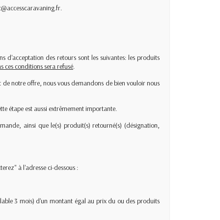
ct@accesscaravaning.fr.
'acceptation des retours sont les suivantes: les produits
s ces conditions sera refusé
.
et de notre offre, nous vous demandons de bien vouloir nous
ette étape est aussi extrêmement importante.
ande, ainsi que le(s) produit(s) retourné(s) (désignation,
erez" à l'adresse ci-dessous :
alable 3 mois) d'un montant égal au prix du ou des produits