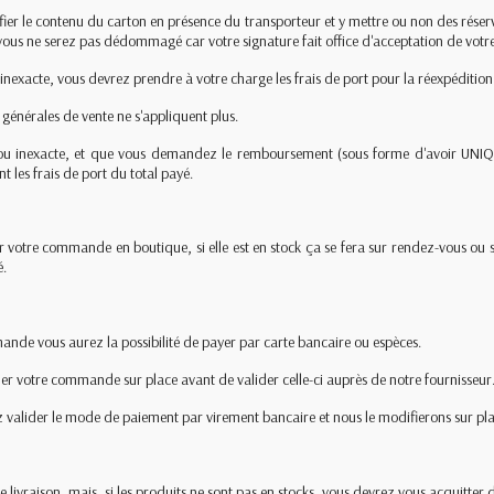
ier le contenu du carton en présence du transporteur et y mettre ou non des rés
 vous ne serez pas dédommagé car votre signature fait office d'acceptation de votre
 inexacte, vous devrez prendre à votre charge les frais de port pour la réexpédition 
s générales de vente ne s'appliquent plus.
ante ou inexacte, et que vous demandez le remboursement (sous forme d'avoir 
 les frais de port du total payé.
 votre commande en boutique, si elle est en stock ça se fera sur rendez-vous ou si 
é.
mmande vous aurez la possibilité de payer par carte bancaire ou espèces.
égler votre commande sur place avant de valider celle-ci auprès de notre fournisseur
z valider le mode de paiement par virement bancaire et nous le modifierons sur pla
e livraison, mais, si les produits ne sont pas en stocks, vous devrez vous acquitter 