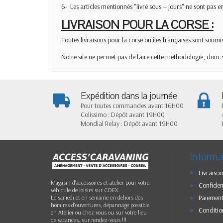
6- ­ Les articles mentionnés "livré sous -- jours" ne sont pa
LIVRAISON POUR LA CORSE :
Toutes livraisons pour la corse ou îles françaises sont soumis
Notre site ne permet pas de faire cette méthodologie, donc
Expédition dans la journée
Pour toutes commandes avant 16H00
Colissimo : Dépôt avant 19H00
Mondial Relay : Dépôt avant 19H00
Informa
Livraison
Magasin d'accessoires et atelier pour votre
Confident
véhicule de loisirs sur COEX.
Paiement
Le samedi et en semaine en dehors des
horaires d'ouvertures, dépannage possible
Conditio
en Atelier ou chez vous ou sur votre lieu
de vacances, sur rendez-vous !!!