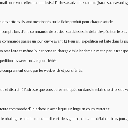
 mail pour vous effectuer un devis à l'adresse suivante : contact@accesscaravaning
n des articles. Ils sont mentionnés sur la fiche produit pour chaque article.
compte lors d'une commande de plusieurs articles est le délai d'expédition le plus 
te commande passée un jour ouvré avant 12 Heures, l'expédition est faite dans la jo
 sera faite ce même jour et prise en charge dès le lendemain matin par le transpo
xpédition les week-ends et jours fériés.
 ne comprennent donc pas les week-ends et jours fériés.
e et discret, à l'adresse que vous aurez indiquée ou dans le relais choisi lors de
r toute commande d'un acheteur avec lequel un litige en cours existerait.
t de l'emballage et de la marchandise et de signaler, dans un délai de trois jo