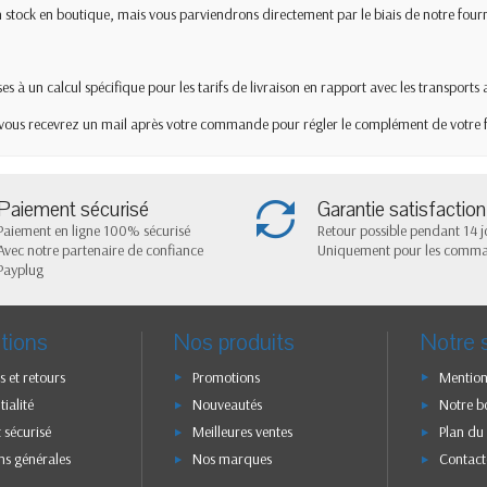
s en stock en boutique, mais vous parviendrons directement par le biais de notre four
es à un calcul spécifique pour les tarifs de livraison en rapport avec les transports a
 vous recevrez un mail après votre commande pour régler le complément de votre f
Paiement sécurisé
Garantie satisfaction
Paiement en ligne 100% sécurisé
Retour possible pendant 14 j
Avec notre partenaire de confiance
Uniquement pour les comm
Payplug
tions
Nos produits
Notre 
s et retours
Promotions
Mention
ialité
Nouveautés
Notre b
 sécurisé
Meilleures ventes
Plan du 
ns générales
Nos marques
Contact