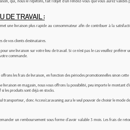
son, qui, nous le répétons, fait l'objet d'un rendez-vous que vous aurez validés 
U DE TRAVAIL :
et une livraison plus rapide au consommateur afin de contribuer à la satisfactio
 de vos clients destinataires.
our une livraison sur votre lieu de travail. Si ce n'est pas le cas veuillez préfére
r votre commande.
offrons les frais de livraison, en fonction des périodes promotionnelles sinon cette 
 livraison en magasin, nous vous offrons la possibilité, peu importe le montant d'u
si les produits sont déjà en stocks.
l transporteur, donc Access'caravaning aura le seul pouvoir de choisir le mode de li
demander un remboursement sous forme d'avoir valable 3 mois. Les frais de reto