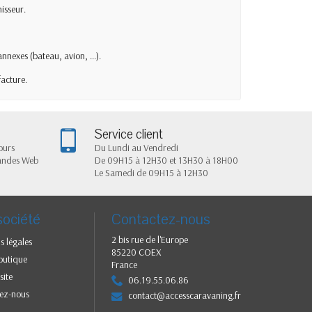
nisseur.
nnexes (bateau, avion, ...).
acture.
Service client
ours
Du Lundi au Vendredi
andes Web
De 09H15 à 12H30 et 13H30 à 18H00
Le Samedi de 09H15 à 12H30
société
Contactez-nous
2 bis rue de l'Europe
s légales
85220 COEX
outique
France
site
06.19.55.06.86
ez-nous
contact@accesscaravaning.fr