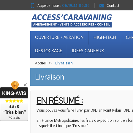
Appelez-nous :
06.19.55.06.86
Contact
OUVERTURE / AERATION
HIGH-TECH
CH
DESTOCKAGE
IDEES CADEAUX
Accueil
Livraison
Livraison
KING-AVIS
EN RÉSUMÉ :
4.8 / 5
Vous pouvez vous faire livrer par DPD en Point Relais, DPD su
“Très bien”
70 avis
En France Métropolitaine, les frais d'expédition sont en
lesquels il est indiqué "En stock".