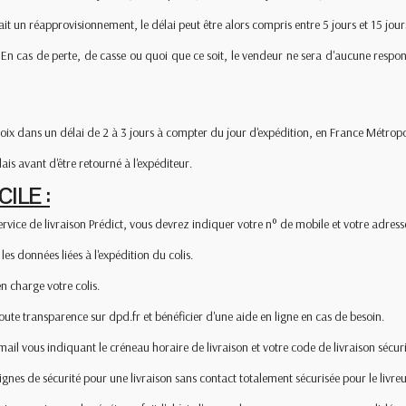
t un réapprovisionnement, le délai peut être alors compris entre 5 jours et 15 jour
é. En cas de perte, de casse ou quoi que ce soit, le vendeur ne sera d'aucune resp
choix dans un délai de 2 à 3 jours à compter du jour d'expédition, en France Métropo
ais avant d'être retourné à l'expéditeur.
ILE :
rvice de livraison Prédict, vous devrez indiquer votre n° de mobile et votre adress
s données liées à l'expédition du colis.
n charge votre colis.
oute transparence sur dpd.fr et bénéficier d'une aide en ligne en cas de besoin.
ail vous indiquant le créneau horaire de livraison et votre code de livraison sécuri
signes de sécurité pour une livraison sans contact totalement sécurisée pour le livreu