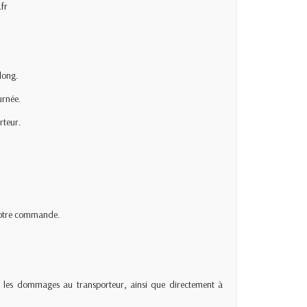
.fr
long.
urnée.
rteur.
 votre commande.
urs, les dommages au transporteur, ainsi que directement à