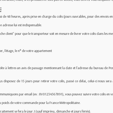
:
lai de 48 heures, après prise en charge du colis (jours ouvrables, pour des envois e
re adresse lui est indispensable.
che client" pour que le transporteur soit en mesure de livrer votre colis dans les me
er, l'étage, le n° de votre appartement
oîte à lettres un avis de passage mentionnant la date et l'adresse du bureau de Pos
s disposez de 15 jours pour retirer votre colis, passé ce délai, celui-ci nous ser
uniquons par email (ex : 8V01234567891), vous pouvez suivre votre colis en vous 
n du poids de votre commande pour la France Métropolitaine.
aitement se fera le jour J (sauf imprévu, dimanche et jours fériés).