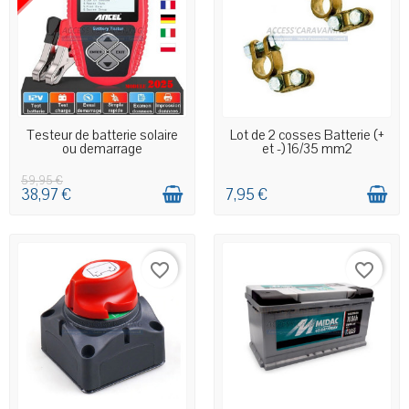
EN STOCK MAGASIN
EN STOCK MAGASIN
Testeur de batterie solaire
Lot de 2 cosses Batterie (+
ou demarrage
et -) 16/35 mm2
59,95 €
38,97 €
7,95 €
favorite_border
favorite_border