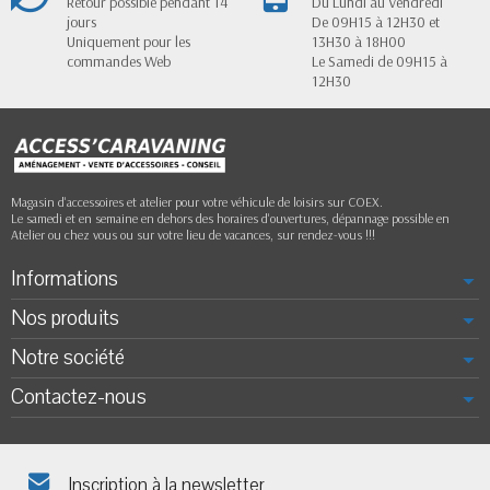
Retour possible pendant 14
Du Lundi au Vendredi
jours
De 09H15 à 12H30 et
Uniquement pour les
13H30 à 18H00
commandes Web
Le Samedi de 09H15 à
12H30
Magasin d'accessoires et atelier pour votre véhicule de loisirs sur COEX.
Le samedi et en semaine en dehors des horaires d'ouvertures, dépannage possible en
Atelier ou chez vous ou sur votre lieu de vacances, sur rendez-vous !!!
Informations
Nos produits
Notre société
Contactez-nous
Inscription à la newsletter