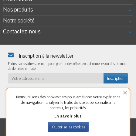
Nos produits
Notre société
Contactez-nous
Inscription à la newsletter
Entrez votre adresse e-mail pour profiter des offres exceptionnelles ou des promos
de dernière minute.
Nous utilisons des cookies tiers pour améliorer votre expérience
de navigation, analyser le trafic du site et personnaliser le
contenu, les publicités.
En savoir plus
Copyright © 2026 -
Access'caravaning,
vente et pose
J'autorise les cookies
d'accessoires pour véhicules de loisirs (camping-car,