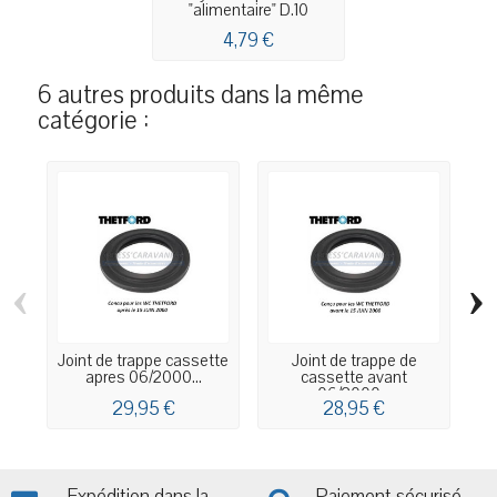
"alimentaire" D.10
4,79 €
6 autres produits dans la même
catégorie :
‹
›
Joint de trappe cassette
Joint de trappe de
Bo
apres 06/2000...
cassette avant
06/2000...
29,95 €
28,95 €
Expédition dans la
Paiement sécurisé