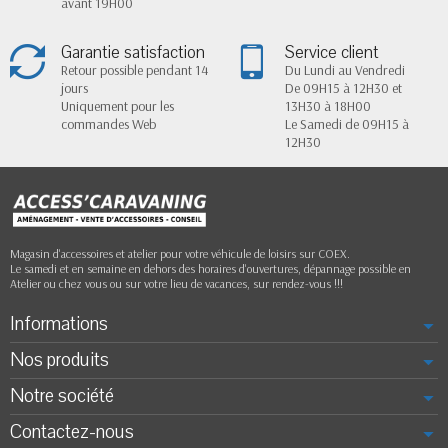
avant 19H00
Garantie satisfaction
Service client
Retour possible pendant 14
Du Lundi au Vendredi
jours
De 09H15 à 12H30 et
Uniquement pour les
13H30 à 18H00
commandes Web
Le Samedi de 09H15 à
12H30
Magasin d'accessoires et atelier pour votre véhicule de loisirs sur COEX.
Le samedi et en semaine en dehors des horaires d'ouvertures, dépannage possible en
Atelier ou chez vous ou sur votre lieu de vacances, sur rendez-vous !!!
Informations
Nos produits
Notre société
Contactez-nous