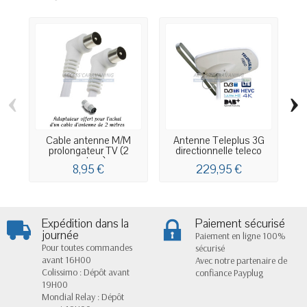
‹
›
Cable antenne M/M
Antenne Teleplus 3G
A
prolongateur TV (2
directionnelle teleco
metres)
8,95 €
229,95 €
Expédition dans la
Paiement sécurisé
journée
Paiement en ligne 100%
Pour toutes commandes
sécurisé
avant 16H00
Avec notre partenaire de
Colissimo : Dépôt avant
confiance Payplug
19H00
Mondial Relay : Dépôt