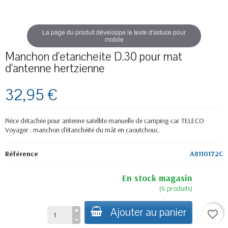
La page du produit développe le texte d'astuce pour
mobile
Manchon d'etancheite D.30 pour mat
d'antenne hertzienne
32,95 €
Pièce détachée pour antenne satellite manuelle de camping-car TELECO
Voyager : manchon d'étanchéité du mât en caoutchouc.
Référence
A8110172C
En stock magasin
(6 produits)
Ajouter au panier
favorite_border