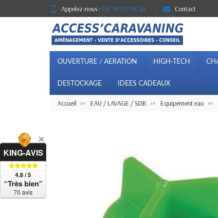
Appelez-nous :
06.19.55.06.86
Contact
OUVERTURE / AERATION
HIGH-TECH
CH
DESTOCKAGE
IDEES CADEAUX
Accueil
EAU / LAVAGE / SDB
Equipement eau
KING-AVIS
4.8 / 5
“Très bien”
70 avis