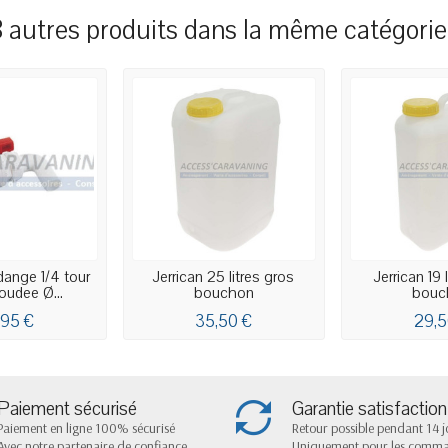
8 autres produits dans la même catégorie 
dange 1/4 tour
Jerrican 25 litres gros
Jerrican 19 
oudee Ø...
bouchon
bouc
,95 €
35,50 €
29,5
Paiement sécurisé
Garantie satisfaction
Paiement en ligne 100% sécurisé
Retour possible pendant 14 j
Avec notre partenaire de confiance
Uniquement pour les comm