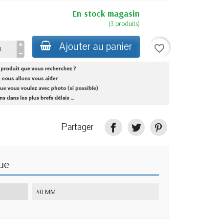
En stock magasin
(3 produits)
Ajouter au panier
favorite_border
Partager
que
40 MM