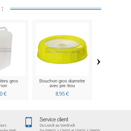
:
›
litres gros
Bouchon gros diametre
Jerrican 30 li
hon
avec pre-trou
bouch
0 €
8,95 €
39,80
Service client
ours
Du Lundi au Vendredi
andes Web
De 09H15 à 12H30 et 13H30 à 18H00